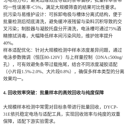
匀电场分布，避免边缘效应导致的条带偏移，批量样本条带
均一性误差率＜5%，满足大规模筛查的结果可比性要求。
抗污染与易维护设计：可拆卸电极与槽体分离式结构，便于
批量检测后彻底清洗，避免缓冲液残留与染料沉积导致的交
叉污染；制胶器与凝胶托盘分开清洗，电泳槽可通过75%酒
精擦拭消毒，大幅降低样本间污染风险，维护效率提升
40%。
样本适配优化：针对大规模检测中样本浓度差异问题，通过
电泳参数微调（恒压80-120V）与上样量控制（DNA≤500ng/
孔），可有效避免条带过载拖尾，结合不同浓度凝胶适配
（小片段1.5%-2.0%、大片段0.8%），确保多样本类型的分离
效果均一。
4. 回收效率突破：批量样本的高效回收与纯度保障
大规模样本检测中常需对目标条带进行批量回收，DYCP-
31E依托稳定电场与适配工具，实现回收效率与纯度的双重
保障，适配下游实验需求。