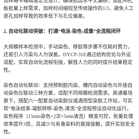
试样格卡槽精准定位设计，确保梳齿水平无偏移，适配96孔
板批量上样需求，加样时间缩短至传统操作的1/3，避免人工
逐孔加样导致的效率低下与孔位偏差。
2. 自动化联动突破：打通“电泳-染色-成像”全流程闭环
大规模样本检测中，手动染色、移胶等步骤不仅耗时费力，
还易引入污染与人为误差。DYCP-31E通过结构优化与外设
适配，实现自动化流程衔接，解放人力的同时提升结果稳定
性。
染色自动化联动：支持预制胶内染、槽内自动染色与外接自
动染色仪联动三种方案，适配不同规模检测需求。高通量场
景下，搭配六一配套自动染胶仪或通用型染胶工作站，可实
现“电泳结束-凝胶转移-染色-清洗”全流程预设自动化运行，
染色程序（15min染色+2次×5min清洗）精准可控，批量处理
效率提升3倍，且减少与有毒染料的直接接触，提升实验安全
性。