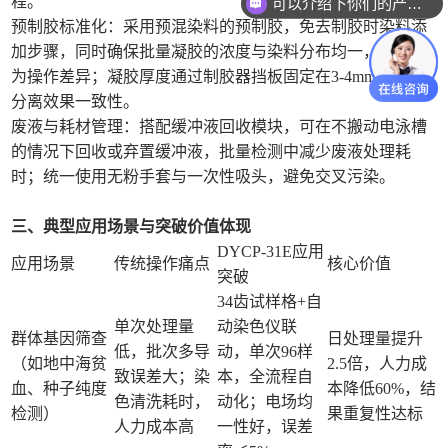
程。
可以介绍下你们的产品么
预制胶标准化：采用预混染料的预制胶，免去制胶时染料添
加步骤，同时确保批量凝胶的浓度与染料分布均一，减少人
为操作差异；凝胶厚度通过制胶器挡板固定在3-4mm，保障
分离效果一致性。
废液与耗材管理：搭配缓冲液回收模块，可在不搬动电泳槽
的情况下回收或弃置缓冲液，批量检测中减少废液处理耗
时；统一使用无粉手套与一次性吸头，避免交叉污染。
三、典型应用场景与突破价值体现
DYCP-31E应用
应用场景
传统操作痛点
核心价值
突破
34齿试样格+自
单次处理量
动染色仪联
群体基因筛查
日处理量提升
低，批次多导
动，单次96样
（如地中海贫
2.5倍，人力成
致误差大；染
本，全流程自
血、种子纯度
本降低60%，结
色清洗耗时，
动化；电场均
检测）
果重复性达标
人力成本高
一性好，误差