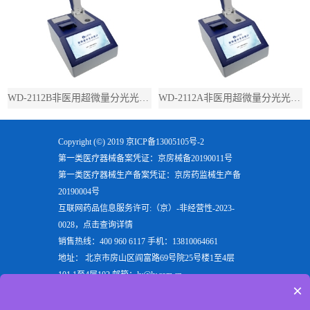
WD-2112B非医用超微量分光光度计（带荧光）
WD-2112A非医用超微量分光光度计（不带荧光）
Copyright (©) 2019
京ICP备13005105号-2
第一类医疗器械备案凭证：京房械备20190011号
第一类医疗器械生产备案凭证：京房药监械生产备
20190004号
互联网药品信息服务许可:（京）-非经营性-2023-
0028，点击查询详情
销售热线：400 960 6117 手机：13810064661
地址： 北京市房山区阎富路69号院25号楼1至4层
101,1至4层102 邮箱：ly@ly.com.cn
×
欢迎来到北京六一生物科技有限公司，六一生物专注
于生产
电泳仪
，
垂直电泳仪
，
水平电泳仪
，
蛋白电泳