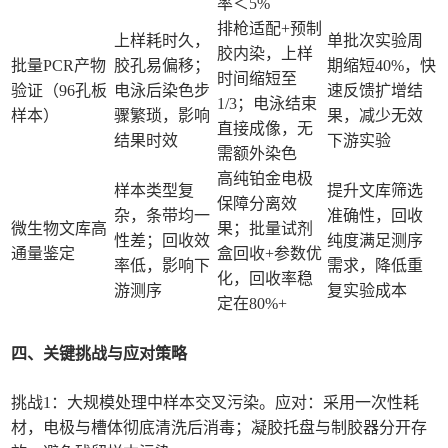
率＜5%
排枪适配+预制
上样耗时久，
单批次实验周
胶内染，上样
批量PCR产物
胶孔易偏移；
期缩短40%，快
时间缩短至
验证（96孔板
电泳后染色步
速反馈扩增结
1/3；电泳结束
样本）
骤繁琐，影响
果，减少无效
直接成像，无
结果时效
下游实验
需额外染色
高纯铂金电极
样本类型复
提升文库筛选
保障分离效
杂，条带均一
准确性，回收
微生物文库高
果；批量试剂
性差；回收效
纯度满足测序
通量鉴定
盒回收+参数优
率低，影响下
需求，降低重
化，回收率稳
游测序
复实验成本
定在80%+
四、关键挑战与应对策略
挑战1：大规模处理中样本交叉污染。应对：采用一次性耗
材，电极与槽体彻底清洗后消毒；凝胶托盘与制胶器分开存