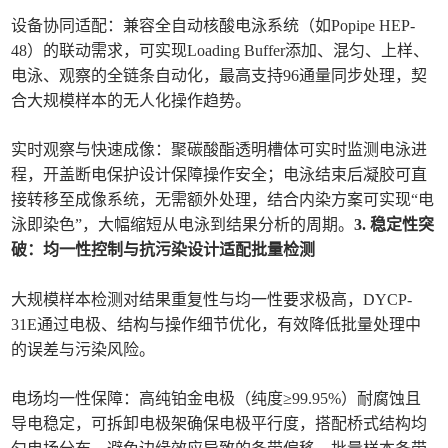
设备协同适配：兼容全自动核酸电泳系统（如Popipe HEP-
48）的联动需求，可实现Loading Buffer添加、混匀、上样、
电泳、观察的全链条自动化，最高支持96通量同步处理，契
合大规模样本的无人化操作趋势。
实时观察与快速成像：聚碳酸酯透明槽体可实时监测电泳进
程，开盖断电保护设计保障操作安全；电泳结束后凝胶可直
接转移至成像系统，无需额外处理，结合内染方案可实现“电
泳即染色”，大幅缩短从电泳到结果分析的周期。
3. 稳定性突
破：均一性控制与抗污染设计适配批量检测
大规模样本检测对结果重复性与均一性要求极高，DYCP-
31E通过电极、结构与操作细节优化，有效降低批量处理中
的误差与污染风险。
电场均一性保障：高纯铂金电极（纯度≥99.95%）耐腐蚀且
导电稳定，可拆卸电极架确保电极平行度，搭配桥式结构均