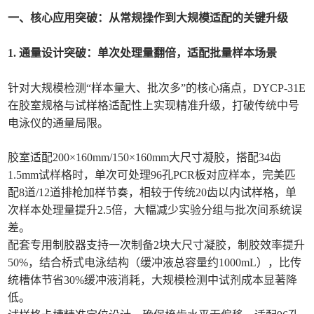
一、核心应用突破：从常规操作到大规模适配的关键升级
1. 通量设计突破：单次处理量翻倍，适配批量样本场景
针对大规模检测“样本量大、批次多”的核心痛点，DYCP-31E
在胶室规格与试样格适配性上实现精准升级，打破传统中号
电泳仪的通量局限。
胶室适配200×160mm/150×160mm大尺寸凝胶，搭配34齿
1.5mm试样格时，单次可处理96孔PCR板对应样本，完美匹
配8道/12道排枪加样节奏，相较于传统20齿以内试样格，单
次样本处理量提升2.5倍，大幅减少实验分组与批次间系统误
差。
配套专用制胶器支持一次制备2块大尺寸凝胶，制胶效率提升
50%，结合桥式电泳结构（缓冲液总容量约1000mL），比传
统槽体节省30%缓冲液消耗，大规模检测中试剂成本显著降
低。