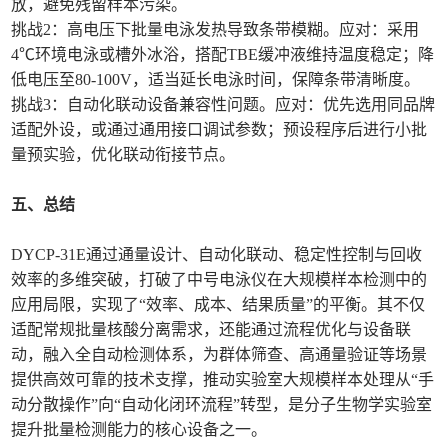
放，避免残留样本污染。
挑战2：高电压下批量电泳发热导致条带模糊。应对：采用
4℃环境电泳或槽外冰浴，搭配TBE缓冲液维持温度稳定；降
低电压至80-100V，适当延长电泳时间，保障条带清晰度。
挑战3：自动化联动设备兼容性问题。应对：优先选用同品牌
适配外设，或通过通用接口调试参数；预设程序后进行小批
量预实验，优化联动衔接节点。
五、总结
DYCP-31E通过通量设计、自动化联动、稳定性控制与回收
效率的多维突破，打破了中号电泳仪在大规模样本检测中的
应用局限，实现了“效率、成本、结果质量”的平衡。其不仅
适配常规批量核酸分离需求，还能通过流程优化与设备联
动，融入全自动检测体系，为群体筛查、高通量验证等场景
提供高效可靠的技术支撑，推动实验室大规模样本处理从“手
动分散操作”向“自动化闭环流程”转型，是分子生物学实验室
提升批量检测能力的核心设备之一。