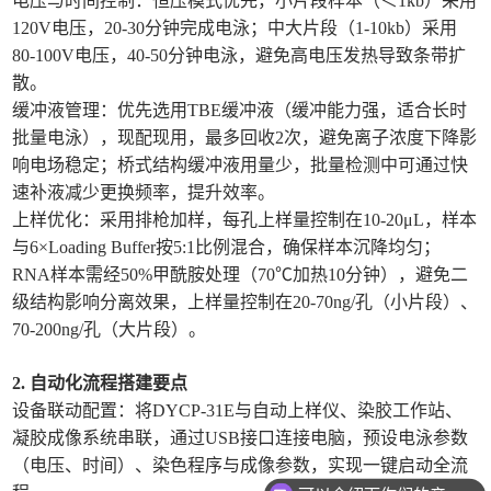
电压与时间控制：恒压模式优先，小片段样本（＜1kb）采用
120V电压，20-30分钟完成电泳；中大片段（1-10kb）采用
80-100V电压，40-50分钟电泳，避免高电压发热导致条带扩
散。
缓冲液管理：优先选用TBE缓冲液（缓冲能力强，适合长时
批量电泳），现配现用，最多回收2次，避免离子浓度下降影
响电场稳定；桥式结构缓冲液用量少，批量检测中可通过快
速补液减少更换频率，提升效率。
上样优化：采用排枪加样，每孔上样量控制在10-20μL，样本
与6×Loading Buffer按5:1比例混合，确保样本沉降均匀；
RNA样本需经50%甲酰胺处理（70℃加热10分钟），避免二
级结构影响分离效果，上样量控制在20-70ng/孔（小片段）、
70-200ng/孔（大片段）。
2. 自动化流程搭建要点
设备联动配置：将DYCP-31E与自动上样仪、染胶工作站、
凝胶成像系统串联，通过USB接口连接电脑，预设电泳参数
（电压、时间）、染色程序与成像参数，实现一键启动全流