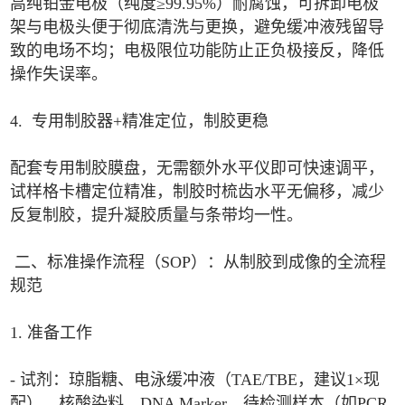
高纯铂金电极（纯度≥99.95%）耐腐蚀，可拆卸电极
架与电极头便于彻底清洗与更换，避免缓冲液残留导
致的电场不均；电极限位功能防止正负极接反，降低
操作失误率。
4. 专用制胶器+精准定位，制胶更稳
配套专用制胶膜盘，无需额外水平仪即可快速调平，
试样格卡槽定位精准，制胶时梳齿水平无偏移，减少
反复制胶，提升凝胶质量与条带均一性。
二、标准操作流程（SOP）：从制胶到成像的全流程
规范
1. 准备工作
- 试剂：琼脂糖、电泳缓冲液（TAE/TBE，建议1×现
配）、核酸染料、DNA Marker、待检测样本（如PCR