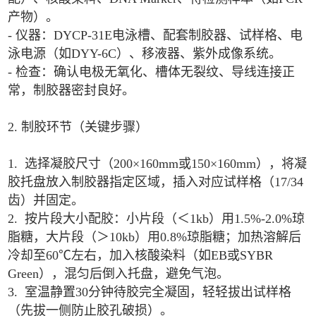
产物）。
- 仪器：DYCP-31E电泳槽、配套制胶器、试样格、电
泳电源（如DYY-6C）、移液器、紫外成像系统。
- 检查：确认电极无氧化、槽体无裂纹、导线连接正
常，制胶器密封良好。
2. 制胶环节（关键步骤）
1. 选择凝胶尺寸（200×160mm或150×160mm），将凝
胶托盘放入制胶器指定区域，插入对应试样格（17/34
齿）并固定。
2. 按片段大小配胶：小片段（＜1kb）用1.5%-2.0%琼
脂糖，大片段（＞10kb）用0.8%琼脂糖；加热溶解后
冷却至60℃左右，加入核酸染料（如EB或SYBR
Green），混匀后倒入托盘，避免气泡。
3. 室温静置30分钟待胶完全凝固，轻轻拔出试样格
（先拔一侧防止胶孔破损）。