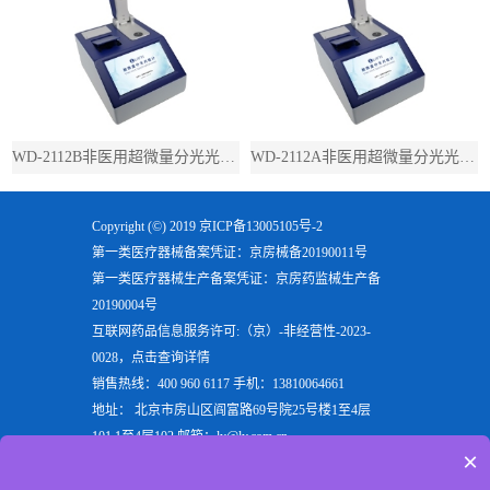
WD-2112B非医用超微量分光光度计（带荧光）
WD-2112A非医用超微量分光光度计（不带荧光）
Copyright (©) 2019
京ICP备13005105号-2
第一类医疗器械备案凭证：京房械备20190011号
第一类医疗器械生产备案凭证：京房药监械生产备
20190004号
互联网药品信息服务许可:（京）-非经营性-2023-
0028，点击查询详情
销售热线：400 960 6117 手机：13810064661
地址： 北京市房山区阎富路69号院25号楼1至4层
101,1至4层102 邮箱：ly@ly.com.cn
×
欢迎来到北京六一生物科技有限公司，六一生物专注
于生产
电泳仪
，
垂直电泳仪
，
水平电泳仪
，
蛋白电泳