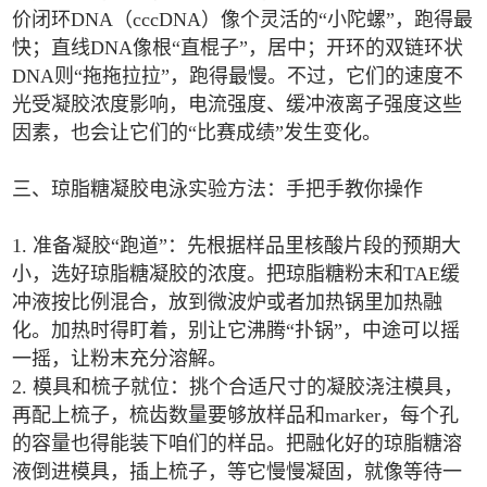
价闭环DNA（cccDNA）像个灵活的“小陀螺”，跑得最
快；直线DNA像根“直棍子”，居中；开环的双链环状
DNA则“拖拖拉拉”，跑得最慢。不过，它们的速度不
光受凝胶浓度影响，电流强度、缓冲液离子强度这些
因素，也会让它们的“比赛成绩”发生变化。
三、琼脂糖凝胶电泳实验方法：手把手教你操作
1. 准备凝胶“跑道”：先根据样品里核酸片段的预期大
小，选好琼脂糖凝胶的浓度。把琼脂糖粉末和TAE缓
冲液按比例混合，放到微波炉或者加热锅里加热融
化。加热时得盯着，别让它沸腾“扑锅”，中途可以摇
一摇，让粉末充分溶解。
2. 模具和梳子就位：挑个合适尺寸的凝胶浇注模具，
再配上梳子，梳齿数量要够放样品和marker，每个孔
的容量也得能装下咱们的样品。把融化好的琼脂糖溶
液倒进模具，插上梳子，等它慢慢凝固，就像等待一