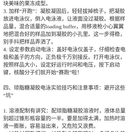
块美味的果冻成型。
3. 加样“开跑”：凝胶凝固后，轻轻拔掉梳子，把凝胶
放进电泳仪，倒入电泳液，让液面没过凝胶。根据样
品量，混合适量的loading buffer，用移液枪小心翼翼
地把混合好的样品加到凝胶的小孔里。这一步得稳，
别手抖把样品弄洒了。
4. 设定参数启动电泳：盖好电泳仪盖子，仔细检查电
极和盖子的方向，正负极千万别接反。打开电泳仪，
按照样品大小，设定好运行时间和电压，按下启动
键，核酸分子们就开始“赛跑”啦！
四、琼脂糖凝胶电泳实验技巧和注意事项：避开这些
“坑”
1. 溶液配制有讲究：配琼脂糖凝胶溶液时，液体总量
别超过锥形瓶容量的一半。要是加得太满，加热时溶
液一膨胀，容易溢出来，又危险又浪费。