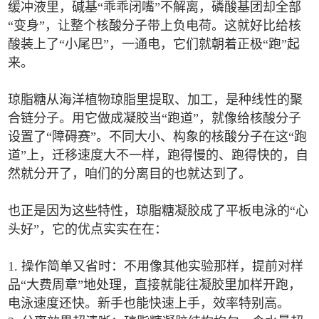
缓冲液里，碱基“乖乖闭嘴”不解离，磷酸基团却全部
“变身”，让整个核酸分子带上负电荷。这就好比给核
酸装上了“小尾巴”，一通电，它们就朝着正极“跑”起
来。
琼脂糖从海洋植物琼脂里提取、加工，是种线性的聚
合链分子。用它做成凝胶当“跑道”，就像给核酸分子
设置了“障碍赛”。不同大小、构象的核酸分子在这“跑
道”上，迁移速度大不一样，跑得慢的、跑得快的，自
然就分开了，咱们的分离目的也就达到了。
也正是因为这些特性，琼脂糖凝胶成了平板电泳的“心
头好”，它的优点实实在在：
1. 操作简单又省时：不用像其他实验那样，提前对样
品“大费周章”地处理，直接就能往凝胶里加样开跑，
电泳速度还快。新手也能快速上手，效率特别高。