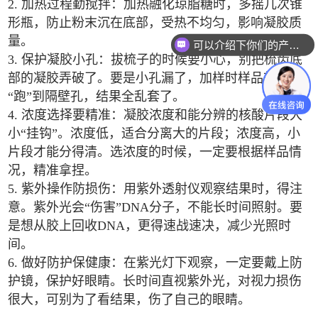
2. 加热过程勤搅拌：加热融化琼脂糖时，多摇几次锥
形瓶，防止粉末沉在底部，受热不均匀，影响凝胶质
量。
可以介绍下你们的产品么
3. 保护凝胶小孔：拔梳子的时候要小心，别把梳齿底
部的凝胶弄破了。要是小孔漏了，加样时样品就会
“跑”到隔壁孔，结果全乱套了。
4. 浓度选择要精准：凝胶浓度和能分辨的核酸片段大
小“挂钩”。浓度低，适合分离大的片段；浓度高，小
片段才能分得清。选浓度的时候，一定要根据样品情
况，精准拿捏。
5. 紫外操作防损伤：用紫外透射仪观察结果时，得注
意。紫外光会“伤害”DNA分子，不能长时间照射。要
是想从胶上回收DNA，更得速战速决，减少光照时
间。
6. 做好防护保健康：在紫光灯下观察，一定要戴上防
护镜，保护好眼睛。长时间直视紫外光，对视力损伤
很大，可别为了看结果，伤了自己的眼睛。