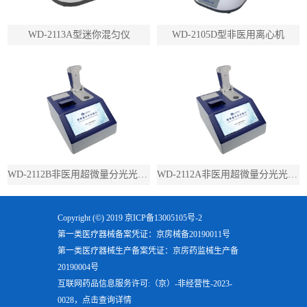
WD-2113A型迷你混匀仪
WD-2105D型非医用离心机
WD-2112B非医用超微量分光光度计（带荧光）
WD-2112A非医用超微量分光光度计（不带荧光）
Copyright (©) 2019
京ICP备13005105号-2
第一类医疗器械备案凭证：京房械备20190011号
第一类医疗器械生产备案凭证：京房药监械生产备
20190004号
互联网药品信息服务许可:（京）-非经营性-2023-
0028，点击查询详情