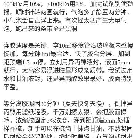
100kDa用10%，>100kDa用8%。加完试剂别使劲
摇，顺时针转两圈就行，气泡多了静置两分钟，
小气泡会自己浮上来。有次摇太猛产生大量气
泡，跑出来的条带全是黑洞。
灌胶速度是关键！拿10ml移液管沿玻璃板内壁慢
慢加，每分钟3ml最合适，快了胶会分层。加到
距顶端1.5cm停，立刻用异丙醇液封，液面5mm
就行，太高容易混进胶里形成杂质带。我试过用
水和甘油液封，还是异丙醇效果最好，胶面特别
平整。
等分离胶凝固30分钟（夏天快冬天慢），倒掉异
丙醇用滤纸轻吸，千万别擦太狠，会把胶面擦
毛。浓缩胶固定5%浓度，灌到距顶端5mm处插
样品梳，新手可以在梳齿上抹点甘油，不然凝固
后拔梳会带起胶块。插梳时要轻，有气泡就拔出