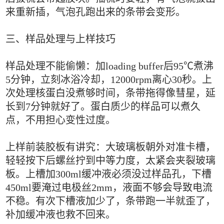
来重新插，气泡孔跑出来的条带会变形。
三、样品处理与上样技巧
样品处理不能偷懒：加loading buffer后95℃煮沸
5分钟，立刻冰浴冷却，12000rpm离心30秒。上
次处理核蛋白没煮够时间，条带拖得像彗星，延
长到7分钟就好了。蛋白质少的样品可以煮久
点，不用担心变性过度。
上样前装胶板有讲究：大玻璃板朝外对准卡槽，
轻轻按下后螺丝拧到中等力度，太紧会夹裂玻璃
板。上槽加300ml缓冲液必须没过样品孔，下槽
450ml要淹过电极丝2mm，液面不够会导致电流
不稳。有次下槽液加少了，条带跑一半就歪了，
补加缓冲液也救不回来。