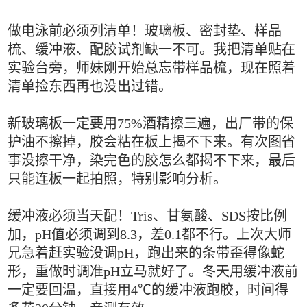
做电泳前必须列清单！玻璃板、密封垫、样品
梳、缓冲液、配胶试剂缺一不可。我把清单贴在
实验台旁，师妹刚开始总忘带样品梳，现在照着
清单捡东西再也没出过错。
新玻璃板一定要用75%酒精擦三遍，出厂带的保
护油不擦掉，胶会粘在板上揭不下来。有次图省
事没擦干净，染完色的胶怎么都揭不下来，最后
只能连板一起拍照，特别影响分析。
缓冲液必须当天配！Tris、甘氨酸、SDS按比例
加，pH值必须调到8.3，差0.1都不行。上次大师
兄急着赶实验没调pH，跑出来的条带歪得像蛇
形，重做时调准pH立马就好了。冬天用缓冲液前
一定要回温，直接用4℃的缓冲液跑胶，时间得