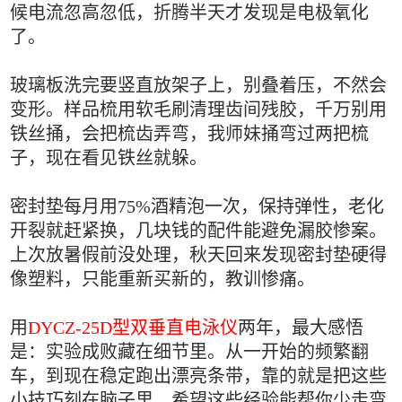
候电流忽高忽低，折腾半天才发现是电极氧化
了。
玻璃板洗完要竖直放架子上，别叠着压，不然会
变形。样品梳用软毛刷清理齿间残胶，千万别用
铁丝捅，会把梳齿弄弯，我师妹捅弯过两把梳
子，现在看见铁丝就躲。
密封垫每月用75%酒精泡一次，保持弹性，老化
开裂就赶紧换，几块钱的配件能避免漏胶惨案。
上次放暑假前没处理，秋天回来发现密封垫硬得
像塑料，只能重新买新的，教训惨痛。
用
DYCZ-25D型双垂直电泳仪
两年，最大感悟
是：实验成败藏在细节里。从一开始的频繁翻
车，到现在稳定跑出漂亮条带，靠的就是把这些
小技巧刻在脑子里。希望这些经验能帮你少走弯