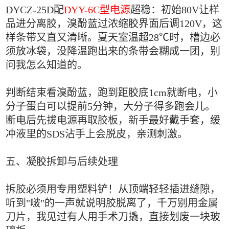
DYCZ-25D配
DYY-6C型电源
超稳：初始80V让样
品进分离胶，溴酚蓝过浓缩胶界面后调120V，这
样条带又直又清晰。夏天室温超28℃时，槽边必
须放冰袋，没降温跑出来的条带会糊成一团，别
问我怎么知道的。
判断结束看溴酚蓝，跑到距胶底1cm就断电，小
分子蛋白可以提前5分钟，大分子得多跑会儿。
断电后先拔电源再取胶板，新手最好戴手套，缓
冲液里的SDS沾手上会脱皮，亲测刺激。
五、凝胶拆卸与后续处理
拆胶必须用专用塑料铲！从顶端轻轻插进缝隙，
听到"啵"的一声就说明胶脱离了，千万别用金属
刀片，我见过有人用手术刀撬，直接划废一块玻