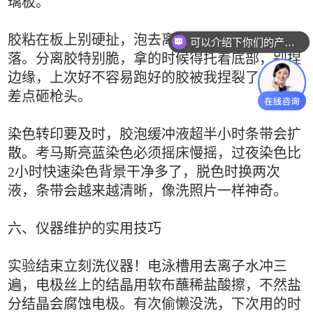
璃板。
胶粘在板上别硬扯，泡去离子水5分钟自然脱
可以介绍下你们的产品么
落。分离胶特别脆，拿的时候得托着底部，别捏
边缘，上次好不容易跑好的胶被我捏裂了，气得
差点砸枪头。
染色转印要及时，胶泡缓冲液超半小时条带会扩
散。考马斯亮蓝染色必须摇床慢摇，过夜染色比
2小时快速染色背景干净多了，脱色时换两次
液，条带会越来越清晰，像洗照片一样神奇。
六、仪器维护的实用技巧
实验结束立刻洗仪器！电泳槽用去离子水冲三
遍，电极丝上的结晶用软布蘸稀盐酸擦，不然盐
分结晶会腐蚀电极。有次偷懒没洗，下次用的时