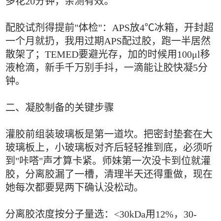
多花20分钟，亲测有效。
配胶试剂得提前"体检"：APS放4℃冰箱，开封超
一个月就扔，我用过期APS配过胶，跑一半居然
散架了；TEMED要避光存，加的时候用100μl移
液枪滴，新手千万别手抖，一滴能让胶快凝5分
钟。
二、凝胶制备的关键步骤
灌胶前组装玻璃板是第一道坎。把密封垫套在大
玻璃板上，小玻璃板对齐后轻轻推到底，必须听
到"咔嗒"声才算卡紧。师妹第一次没卡到位就灌
胶，分离胶漏了一槽，清理半天还得重做，现在
她每次都要晃两下确认没松动。
分离胶浓度按分子量选：<30kDa用12%，30-